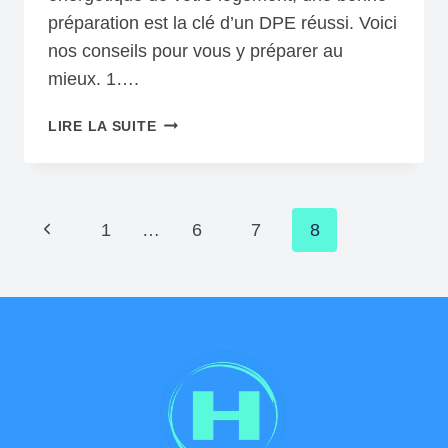
préparation est la clé d’un DPE réussi. Voici
nos conseils pour vous y préparer au
mieux. 1….
COMMENT
LIRE LA SUITE
BIEN
PRÉPARER
SON
DPE
Navigation
Page
1
…
6
7
8
:
de
GUIDE
précédente
PRATIQUE
page
POUR
PROPRIÉTAIRES